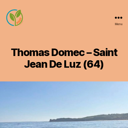
Menu
AMAP
Luy
de
Béarn
Thomas Domec – Saint
Jean De Luz (64)