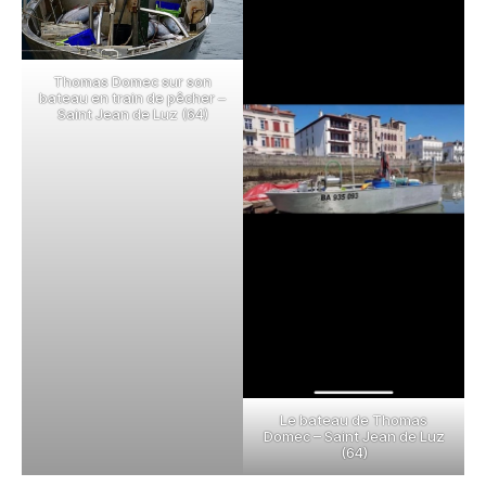
Thomas Domec sur son
bateau en train de pêcher –
Saint Jean de Luz (64)
Le bateau de Thomas
Domec – Saint Jean de Luz
(64)