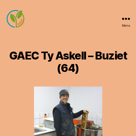
Menu
AMAP
Luy
de
Béarn
GAEC Ty Askell – Buziet
(64)