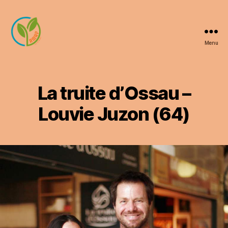
Menu
AMAP
Luy
de
Béarn
La truite d’Ossau –
Louvie Juzon (64)