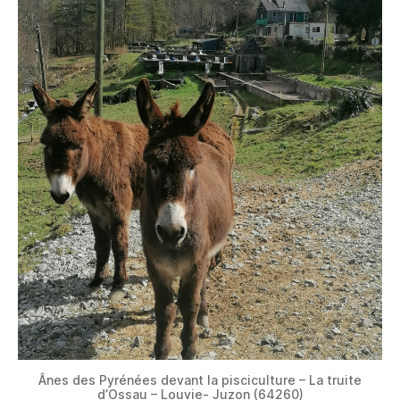
Ânes des Pyrénées devant la pisciculture – La truite
d’Ossau – Louvie- Juzon (64260)