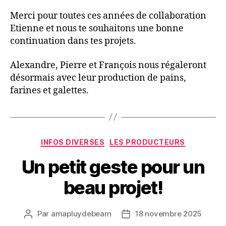
Merci pour toutes ces années de collaboration
Etienne et nous te souhaitons une bonne
continuation dans tes projets.
Alexandre, Pierre et François nous régaleront
désormais avec leur production de pains,
farines et galettes.
Catégories
INFOS DIVERSES
LES PRODUCTEURS
Un petit geste pour un
beau projet!
Par
amapluydebearn
18 novembre 2025
Auteur
Date
de
de