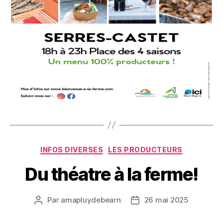
Catégories
INFOS DIVERSES
LES PRODUCTEURS
Du théatre à la ferme!
Par
amapluydebearn
26 mai 2025
Auteur
Date
de
de
l’article
l’article