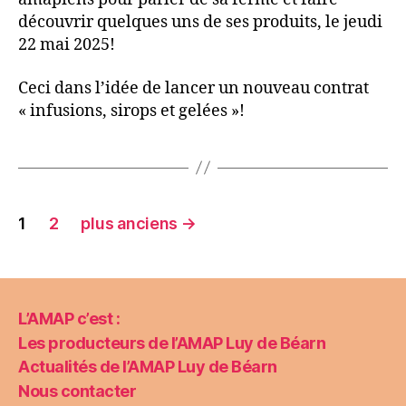
découvrir quelques uns de ses produits, le jeudi
22 mai 2025!
Ceci dans l’idée de lancer un nouveau contrat
« infusions, sirops et gelées »!
Pagination
1
2
plus anciens
→
des
publications
L’AMAP c’est :
Les producteurs de l’AMAP Luy de Béarn
Actualités de l’AMAP Luy de Béarn
Nous contacter