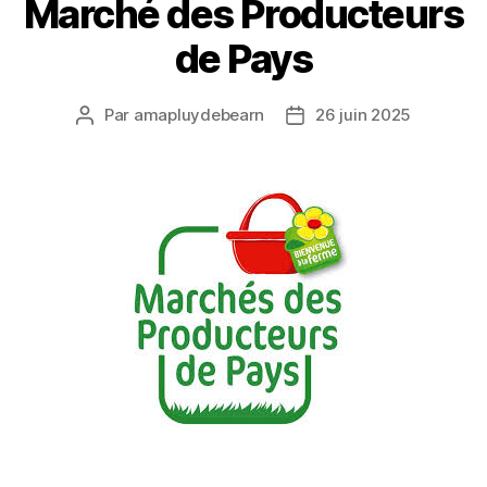
Marché des Producteurs
de Pays
Par
amapluydebearn
26 juin 2025
Auteur
Date
de
de
l’article
l’article