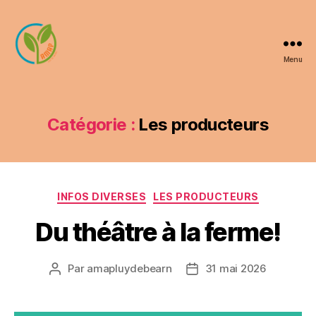
Menu
AMAP
Luy
de
Béarn
Catégorie :
Les producteurs
Catégories
INFOS DIVERSES
LES PRODUCTEURS
Du théâtre à la ferme!
Par
amapluydebearn
31 mai 2026
Auteur
Date
de
de
l’article
l’article