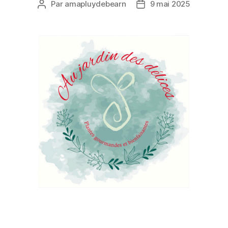
Par
amapluydebearn
9 mai 2025
Auteur
Date
de
de
l’article
l’article