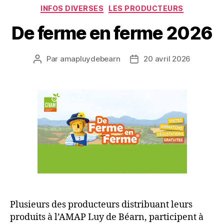
Catégories
INFOS DIVERSES
LES PRODUCTEURS
De ferme en ferme 2026
Par
amapluydebearn
20 avril 2026
Auteur
Date
de
de
l’article
l’article
Plusieurs des producteurs distribuant leurs
produits à l’AMAP Luy de Béarn, participent à