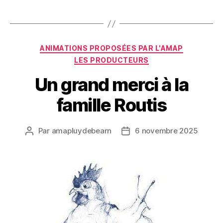
Catégories
ANIMATIONS PROPOSÉES PAR L'AMAP
LES PRODUCTEURS
Un grand merci à la
famille Routis
Par
amapluydebearn
6 novembre 2025
Auteur
Date
de
de
l’article
l’article