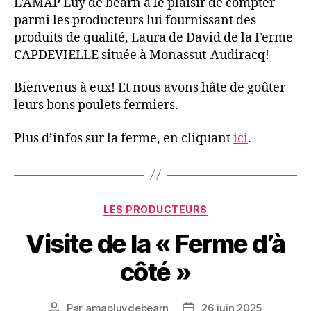
L’AMAP Luy de béarn a le plaisir de compter
parmi les producteurs lui fournissant des
produits de qualité, Laura de David de la Ferme
CAPDEVIELLE située à Monassut-Audiracq!
Bienvenus à eux! Et nous avons hâte de goûter
leurs bons poulets fermiers.
Plus d’infos sur la ferme, en cliquant
ici
.
Catégories
LES PRODUCTEURS
Visite de la « Ferme d’à
côté »
Par
amapluydebearn
26 juin 2025
Auteur
Date